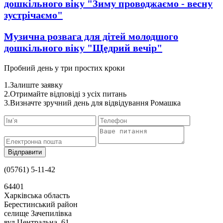
дошкільного віку "Зиму проводжаємо - весну
зустрічаємо"
Музична розвага для дітей молодшого
дошкільного віку "Щедрий вечір"
Пробний день у три простих кроки
1.Залиште заявку
2.Отримайте відповіді з усіх питань
3.Визначте зручний день для відвідування Ромашка
(05761) 5-11-42
64401
Харківська область
Берестинський район
селище Зачепилівка
вул.Центральна, 61