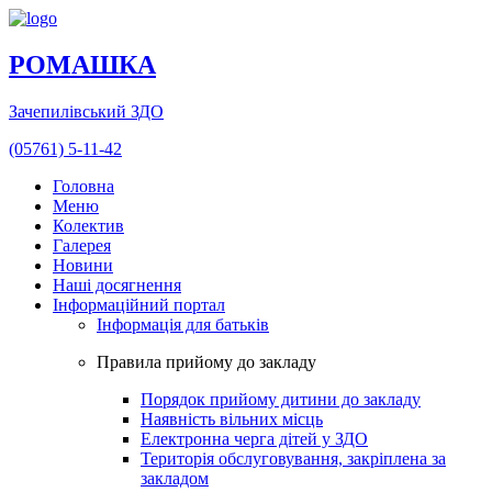
РОМАШКА
Зачепилівський ЗДО
(05761) 5-11-42
Головна
Меню
Колектив
Галерея
Новини
Наші досягнення
Інформаційний портал
Інформація для батьків
Правила прийому до закладу
Порядок прийому дитини до закладу
Наявність вільних місць
Електронна черга дітей у ЗДО
Територія обслуговування, закріплена за
закладом