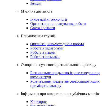
Заходи
Музична дiяльнiсть
Інноваційні технології
Організація та планування роботи
Свята і розваги
Психологічна служба
Організаційно-методична робота
Робота з педагогами
Робота з дітьми
Робота з батьками
Створення сучасного розвивального простору
Розвивальне предметно-ігрове середовище
вікових груп
Розвивальне предметне середовище інших
приміщень закладу
Інформація про використання публічних коштів
Кошторис
Фінансові звіти