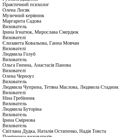
Практичний психолог
Олена Лисяк
Музичний керівник
Маргарита Садова
Вихователь
Ірина Ігнатюк, Мирослава Смердюк
Вихователі
Єлизавета Ковальова, Ганна Мовчан
Вихователі
Людмила Голуб
Вихователь
Ольга Гненна, Анастасія Панова
Вихователі
Олена Черноуз
Вихователь
Людмила Чуприна, Тетяна Маслова, Людмила Стадник
Вихователі
Ніна Гребінник
Вихователь
Людмила Буторіна
Вихователь
Ірина Смірнова
Вихователь
Світлана Дудка, Наталія Остапенко, Надія Товста
Помічники вихователів