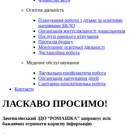
Освiтня дiяльнiсть
Планування роботи з дітьми за освітніми
напрямами БКДО
Організація життєдіяльності дошкільників
Послуги раннього втручання
Протидія булінгу
Моніторинг освітньої діяльності
Дистанційна робота
Медичне обслуговування
Лікувально-профілактича робота
Організація харчування дітей
Санітарно-просвітницька робота
Контакти
ЛАСКАВО ПРОСИМО!
Зачепилівський ЗДО “РОМАШКА” запрошує всіх
бажаючих отримати корисну інформацію