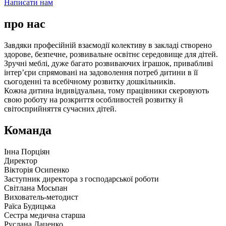
Написати нам
про нас
Завдяки професійній взаємодії колективу в закладі створено
здорове, безпечне, розвивальне освітнє середовище для дітей.
Зручні меблі, дуже багато розвиваючих іграшок, привабливі
інтер’єри спрямовані на задоволення потреб дитини в її
сьогоденні та всебічному розвитку дошкільників.
Кожна дитина індивідуальна, тому працівники скеровують
свою роботу на розкриття особливостей розвитку й
світосприйняття сучасних дітей.
Команда
Інна Порціян
Директор
Вікторія Осипенко
Заступник директора з господарської роботи
Світлана Мосьпан
Вихователь-методист
Раїса Будицька
Сестра медична старша
Руслана Даценко