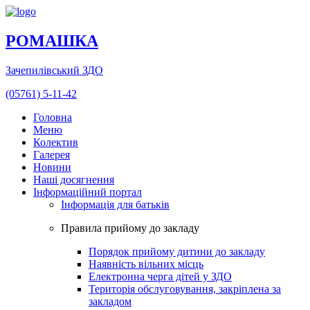
РОМАШКА
Зачепилівський ЗДО
(05761) 5-11-42
Головна
Меню
Колектив
Галерея
Новини
Наші досягнення
Інформаційний портал
Інформація для батьків
Правила прийому до закладу
Порядок прийому дитини до закладу
Наявність вільних місць
Електронна черга дітей у ЗДО
Територія обслуговування, закріплена за
закладом