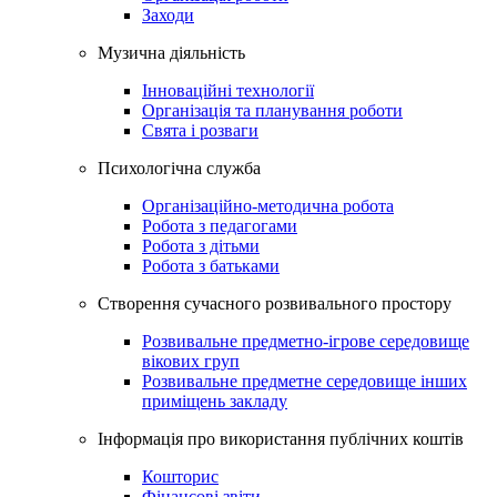
Заходи
Музична дiяльнiсть
Інноваційні технології
Організація та планування роботи
Свята і розваги
Психологічна служба
Організаційно-методична робота
Робота з педагогами
Робота з дітьми
Робота з батьками
Створення сучасного розвивального простору
Розвивальне предметно-ігрове середовище
вікових груп
Розвивальне предметне середовище інших
приміщень закладу
Інформація про використання публічних коштів
Кошторис
Фінансові звіти